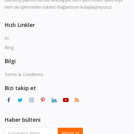
Blog
hem de işletmeden tüketici bağlantısını kolaylaştırıyoruz..
Oturum aç
Hızlı Linkler
Kayıt ol
Ev
yer
Blog
USD (US$)
Bilgi
Dil
Terms & Conditions
English
Russian
Arabic
Bizi takip et
French
Español
Turkish
German
Haber bülteni
Abone ol