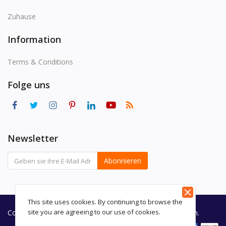
Blog
Zuhause
Einloggen
Information
Registrieren
Terms & Conditions
Ort
Folge uns
USD (US$)
Sprache
Newsletter
English
Russian
Arabic
Abonnieren
French
Español
Turkish
German
This site uses cookies. By continuing to browse the
site you are agreeing to our use of cookies.
Copyright © 2020-2030 SilkPorts - Alle Rechte vorbehalten.