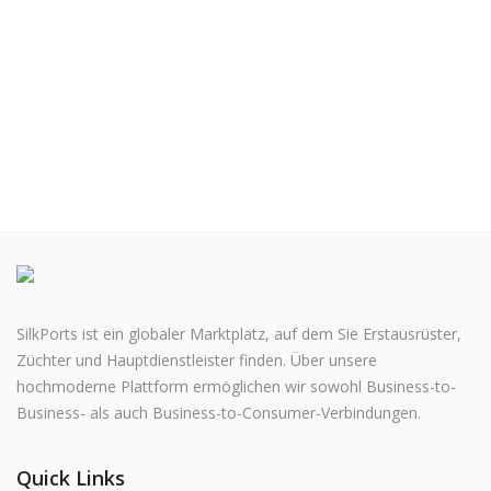
Gesundheit & Schönheit
Vehicles
Gifts and Crafts
Agriculture & Food
Kitchen
School and Office
Rubber and Plastics
SilkPorts ist ein globaler Marktplatz, auf dem Sie Erstausrüster,
For Dropshippers
Züchter und Hauptdienstleister finden. Über unsere
hochmoderne Plattform ermöglichen wir sowohl Business-to-
Wunschzettel
Business- als auch Business-to-Consumer-Verbindungen.
Contact
Quick Links