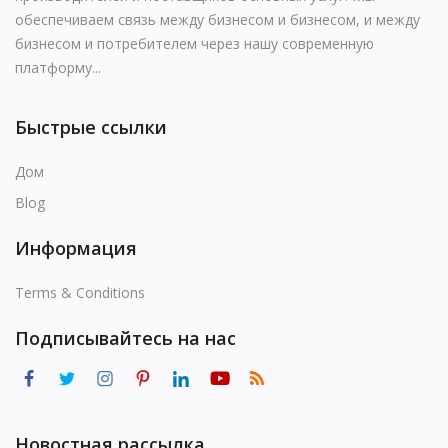
Blog
обеспечиваем связь между бизнесом и бизнесом, и между
бизнесом и потребителем через нашу современную
Авторизоваться
платформу...
регистр
Быстрые ссылки
Место расположения
Дом
USD (US$)
Blog
Язык
Информация
English
Russian
Arabic
Terms & Conditions
French
Español
Turkish
Подписывайтесь на нас
German
Новостная рассылка