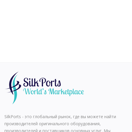
Здоровье и Красота
Vehicles
Gifts and Crafts
Agriculture & Food
Kitchen
School and Office
Rubber and Plastics
For Dropshippers
Список желаний
SilkPorts - это глобальный рынок, где вы можете найти
Contact
производителей оригинального оборудования,
производителей и поставщиков основных услуг. Мы