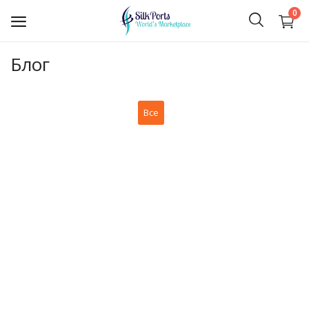
0
Блог
Продать
сейчас
Все
Ceylon Tea
Драгоценные камни
Spices
Apparel and Textiles
Hand Made
Machinery and Tools