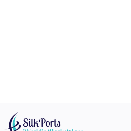
Здоровье и Красота
Vehicles
Gifts and Crafts
Agriculture & Food
Kitchen
School and Office
Rubber and Plastics
For Dropshippers
Список желаний
Contact