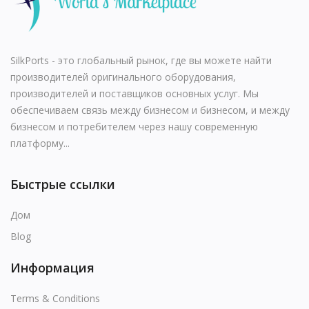
Blog
Авторизоваться
SilkPorts - это глобальный рынок, где вы можете найти
регистр
производителей оригинального оборудования,
производителей и поставщиков основных услуг. Мы
Место расположения
обеспечиваем связь между бизнесом и бизнесом, и между
бизнесом и потребителем через нашу современную
USD (US$)
платформу...
Язык
Быстрые ссылки
English
Russian
Arabic
Дом
French
Español
Turkish
Blog
German
Информация
Terms & Conditions